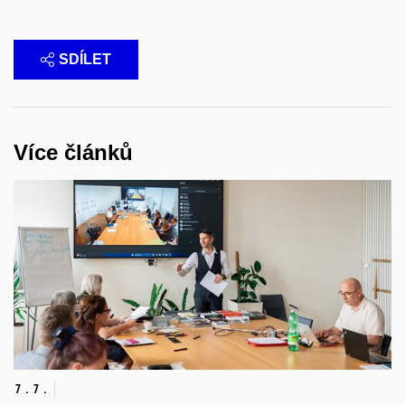
SDÍLET
Více článků
7.
7.