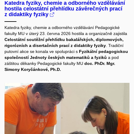
Katedra fyziky, chemie a odborného vzdělávání
hostila celostátní přehlídku závěrečných prací
z didaktiky fyziky
Katedra fyziky, chemie a odborného vzdělávání Pedagogické
fakulty MU v úterý 23. června 2026 hostila a organizačně zajistila
Celostátní soutěžní přehlídku bakalářských, diplomových,
rigorózních a disertačních prací z didaktiky fyziky
. Tradiční
putovní akce se konala ve spolupráci s
Fyzikální pedagogickou
společností Jednoty českých matematiků a fyziků
a pod
záštitou děkanky Pedagogické fakulty MU
doc. PhDr. Mgr.
Simony Koryčánkové, Ph.D.