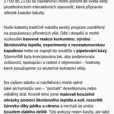
17:00 do 21:00 se návštěvníci mohli ponořit do světa vědy
prostřednictvím interaktivních stanovišť, která připravilo
několik kateder fakulty.
Naše katedra tradičně nabídla pestrý program zaměřený
na popularizaci přírodních věd. Děti i dospělí si mohli
vyzkoušet
barevné reakce kurkuminu
,
výrobu
škrobového lepidla
,
experimenty s nenewtonovskou
kapalinou
nebo se zapojit do soutěže v
pipetování kávy
.
Stanoviště byla koncipována tak, aby podporovala
zvídavost, spolupráci a radost z objevování – hodnoty,
které považujeme za skutečné bohatství vědy.
Na našem stánku si návštěvníci mohli splnit
také
alchymistův sen – "pozlatit" desetikorunu nebo
měděný drát
.
Kromě toho jsme
malovali kouzelné
obrázky pomocí škrobového lepidla a soli
,
rozsvítili
žárovku díky jablku a citronu
a nechali se unést
kouzlem zlatého deště
. Tyto pokusy nejen bavily, ale také