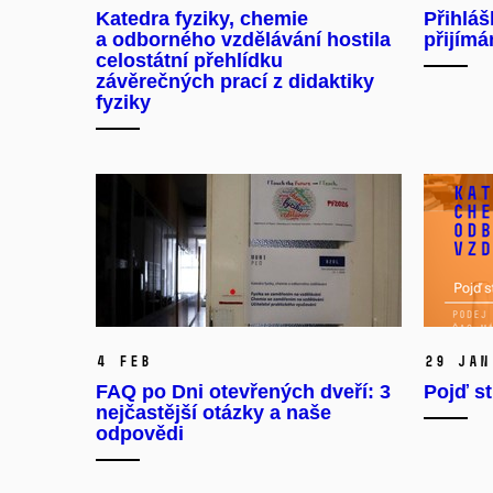
Katedra fyziky, chemie
Přihláš
a odborného vzdělávání hostila
přijím
celostátní přehlídku
závěrečných prací z didaktiky
fyziky
4 Feb
29 Jan
FAQ po Dni otevřených dveří: 3
Pojď s
nejčastější otázky a naše
odpovědi